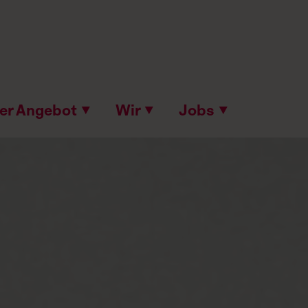
er Angebot
▼
Wir
▼
Jobs
▼