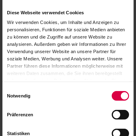
Diese Webseite verwendet Cookies
Wir verwenden Cookies, um Inhalte und Anzeigen zu
personalisieren, Funktionen für soziale Medien anbieten
zu können und die Zugriffe auf unsere Website zu
analysieren. Außerdem geben wir Informationen zu Ihrer
SENDEN
Verwendung unserer Website an unsere Partner für
soziale Medien, Werbung und Analysen weiter. Unsere
Partner führen diese Informationen möglicherweise mit
weiteren Daten zusammen, die Sie ihnen bereitgestellt
haben oder die sie im Rahmen Ihrer Nutzung der Dienste
gesammelt haben.
Einwilligungsauswahl
Notwendig
Gewaltschutz im Mohi
Präferenzen
Betreuung von Menschen mit
Behinderungen ist eine sehr
Statistiken
verantwortungsvolle Aufgabe. Ein